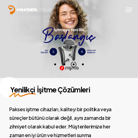
Skip
Men
to
main
content
Yenilikçi
İşitme Çözümleri
Pakses
işitme
cihazları,
kaliteyi
bir
politika
veya
süreçler
bütünü
olarak
değil,
aynı
zamanda
bir
zihniyet
olarak
kabul
eder.
Müşterilerimize
her
zaman
en
iyi
ürün
ve
hizmetleri
sunma