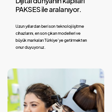
Dijital
dünyanın
kapıları
PAKSES
ile
aralanıyor.
Uzun yıllardan beri son teknoloji işitme
cihazlarını, en son çıkan modelleri ve
büyük markaları Türkiye’ye getirmekten
onur duyuyoruz.