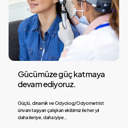
Gücümüze
güç
katmaya
devam
ediyoruz.
Güçlü, dinamik ve Odyolog/Odyometrist
ünvanı taşıyan çalışkan ekibimiz ile her yıl
daha ileriye, daha iyiye…