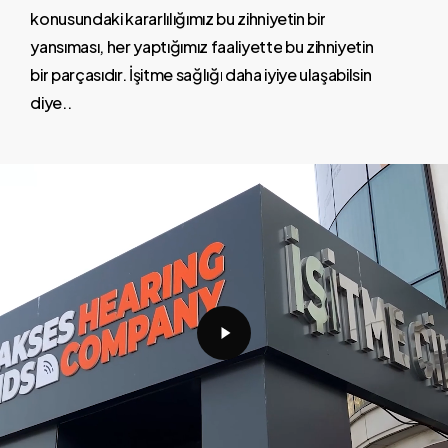
konusundaki
kararlılığımız
bu
zihniyetin
bir
yansıması,
her
yaptığımız
faaliyette
bu
zihniyetin
bir
parçasıdır.
İşitme
sağlığı
daha
iyiye
ulaşabilsin
diye..
Play
Video