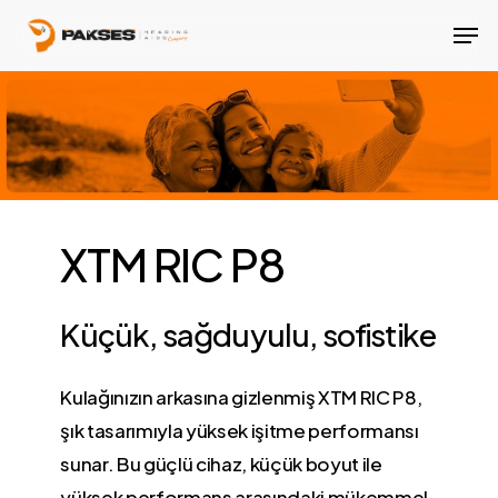
Skip
Men
to
main
content
XTM RIC P8
Küçük, sağduyulu, sofistike
Kulağınızın arkasına gizlenmiş XTM RIC P8,
şık tasarımıyla yüksek işitme performansı
sunar. Bu güçlü cihaz, küçük boyut ile
yüksek performans arasındaki mükemmel